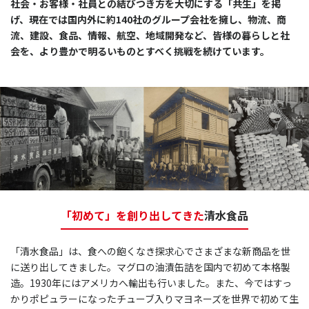
社会・お客様・社員との結びつき方を大切にする「共生」を掲
げ、
現在では国内外に約140社のグループ会社を擁し、物流、商
流、建設、食品、情報、航空、地域開発など、
皆様の暮らしと社
会を、より豊かで明るいものとすべく挑戦を続けています。
「初めて」を創り出してきた
清水食品
「清水食品」は、食への飽くなき探求心でさまざまな新商品を世
に送り出してきました。
マグロの油漬缶詰を国内で初めて本格製
造。1930年にはアメリカへ輸出も行いました。
また、今ではすっ
かりポピュラーになったチューブ入りマヨネーズを世界で初めて生