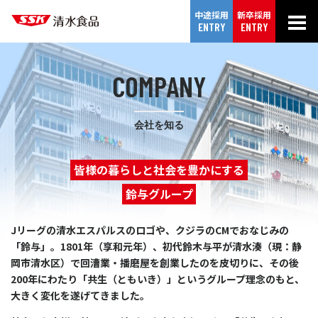
中途採用
新卒採用
ENTRY
ENTRY
COMPANY
会社を知る
皆様の暮らしと社会を豊かにする
鈴与グループ
Jリーグの清水エスパルスのロゴや、クジラのCMでおなじみの
「鈴与」。
1801年（享和元年）、初代鈴木与平が清水湊（現：静
岡市清水区）で回漕業・播磨屋を創業したのを皮切りに、
その後
200年にわたり「共生（ともいき）」というグループ理念のもと、
大きく変化を遂げてきました。