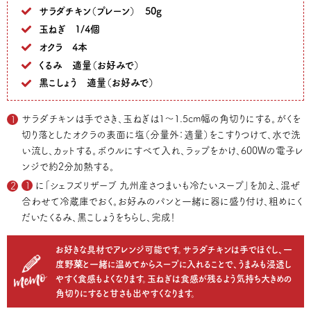
サラダチキン（プレーン） 50g
玉ねぎ 1/4個
オクラ 4本
くるみ 適量（お好みで）
黒こしょう 適量（お好みで）
サラダチキンは手でさき、玉ねぎは1〜1.5cm幅の角切りにする。がくを
切り落としたオクラの表面に塩（分量外：適量）をこすりつけて、水で洗
い流し、カットする。ボウルにすべて入れ、ラップをかけ、600Wの電子レ
ンジで約2分加熱する。
1
に「シェフズリザーブ 九州産さつまいも冷たいスープ」を加え、混ぜ
合わせて冷蔵庫でおく。お好みのパンと一緒に器に盛り付け、粗めにく
だいたくるみ、黒こしょうをちらし、完成！
お好きな具材でアレンジ可能です。サラダチキンは手でほぐし、一
度野菜と一緒に温めてからスープに入れることで、うまみも浸透し
やすく食感もよくなります。玉ねぎは食感が残るよう気持ち大きめの
角切りにすると甘さも出やすくなります。