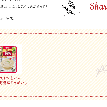
Shar
れる。ふつふつして米に火が通ってき
をかけ完成。
しておいしいスー
海道産じゃがいも