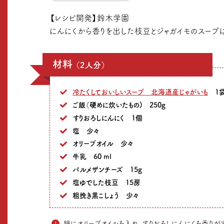
【レシピ開発】鈴木学園
にんにくから香りを出した枝豆とジャガイモのスープ
材料
（2人分）
冷たくしておいしいスープ 北海道産じゃがいも
1袋(
ご飯（硬めに炊いたもの) 250g
すりおろしにんにく 1個
塩 少々
オリーブオイル 少々
牛乳 60 ml
パルメザンチーズ 15g
塩ゆでした枝豆 15房
粗挽き黒こしょう 少々
鍋にオリーブオイルを入れ、すりおろしにんにくを香りが