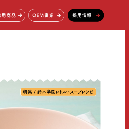
務用商品
OEM事業
採用情報
特集 / 鈴木学園レトルトスープレシピ