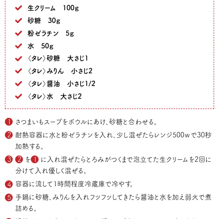
生クリーム 100ｇ
砂糖 30ｇ
粉ゼラチン 5ｇ
水 50ｇ
〈タレ〉砂糖 大さじ1
〈タレ〉みりん 小さじ2
〈タレ〉醤油 小さじ1/2
〈タレ〉水 大さじ2
さつまいもスープをボウルにあけ、砂糖と合わせる。
耐熱容器に水と粉ゼラチンを入れ、少し混ぜたらレンジ500ｗで30秒
加熱する。
2
を
1
に入れ混ぜたらとろみがつくまで泡立てた生クリームを2回に
分けて入れ優しく混ぜる。
容器に流して1時間程度冷蔵庫で冷やす。
手鍋に砂糖、みりんを入れフツフツしてきたら醤油と水を加え弱火で煮
詰める。