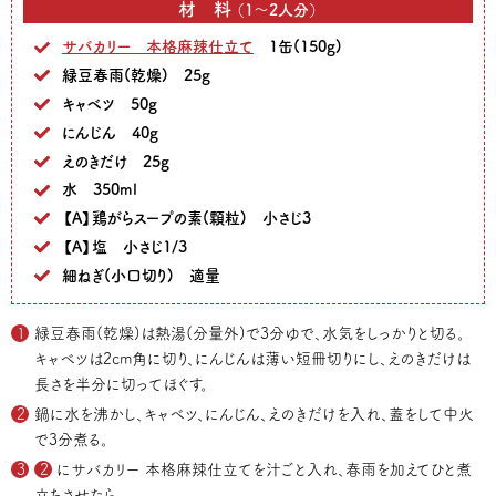
材料
（1～2人分）
サバカリー 本格麻辣仕立て
1缶(150g)
緑豆春雨(乾燥) 25g
キャベツ 50g
にんじん 40g
えのきだけ 25g
水 350ml
【A】鶏がらスープの素(顆粒) 小さじ3
【A】塩 小さじ1/3
細ねぎ(小口切り) 適量
緑豆春雨(乾燥)は熱湯(分量外)で3分ゆで、水気をしっかりと切る。
キャベツは2cm角に切り、にんじんは薄い短冊切りにし、えのきだけは
長さを半分に切ってほぐす。
鍋に水を沸かし、キャベツ、にんじん、えのきだけを入れ、蓋をして中火
で3分煮る。
2
にサバカリー 本格麻辣仕立てを汁ごと入れ、春雨を加えてひと煮
立ちさせたら、