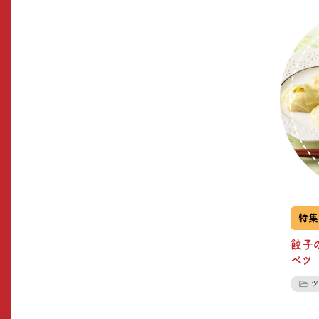
特集
餃子
ベツ