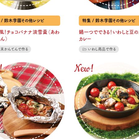
 / 鈴木学園その他レシピ
特集 / 鈴木学園その他レシピ
ェ風！チョコバナナ淡雪羹（あわ
鍋一つでできる！いわしと豆の
ん）
カレー
粉末かんてんで作る
いわし商品で作る