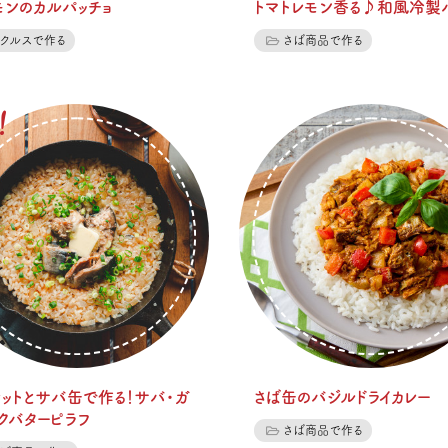
モンのカルパッチョ
トマトレモン香る♪和風冷製
クルスで作る
さば商品で作る
レットとサバ缶で作る！サバ・ガ
さば缶のバジルドライカレー
クバターピラフ
さば商品で作る