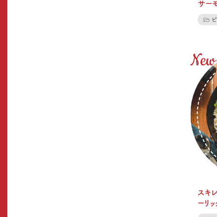
サー
ピ
スキ
ーリッ