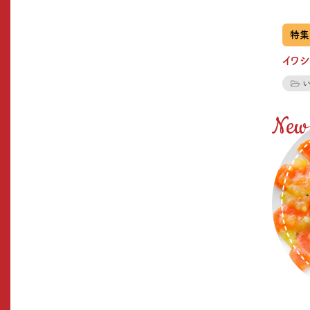
特集
イワシ