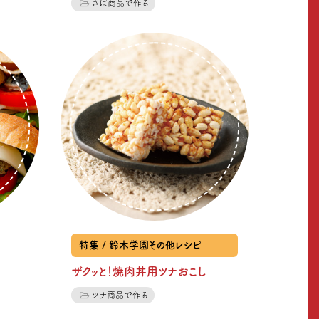
さば商品で作る
特集 / 鈴木学園その他レシピ
ザクッと！焼肉丼用ツナおこし
ツナ商品で作る