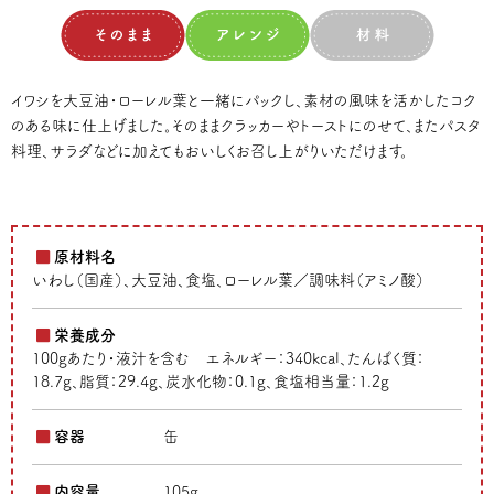
イワシを大豆油・ローレル葉と一緒にパックし、素材の風味を活かしたコク
のある味に仕上げました。そのままクラッカーやトーストにのせて、またパスタ
料理、サラダなどに加えてもおいしくお召し上がりいただけます。
原材料名
いわし（国産）、大豆油、食塩、ローレル葉／調味料（アミノ酸）
栄養成分
100gあたり・液汁を含む エネルギー：340kcal、たんぱく質：
18.7g、脂質：29.4g、炭水化物：0.1g、食塩相当量：1.2g
容器
缶
内容量
105g